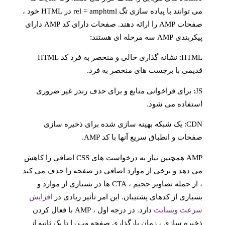
می توانند با پیاده سازی تگ rel = amphtml در HTML خود ،
صفحات AMP را ارائه دهند. صفحات دارای کد AMP دارای
پیکربندی AMP سه مرحله ای هستند:
HTML: نشانه گذاری خالی و منحصر به فرد کد HTML
قدیمی با برچسب های منحصر به فرد.
JS: برای فراخوانی منابع و برای حذف رندر غیر ضروری
استفاده می شود.
CDN: یک شبکه بهینه سازی شده برای ذخیره سازی
صفحات و انطباق سریع آنها با کد AMP.
AMP همچنین نیاز به درخواست های CSS اضافی را کاهش
می دهد و برخی از موارد اضافی در صفحه را حذف می کند
، از جمله تصاویر حجیم ، CTA ها در بسیاری از موارد و
بسیاری از کدهای پشتیبان. این امر تأثیر زیادی در
افزایش
سرعت وبسایت
دارد. در درجه اول ، AMP با فعال کردن
ذخیره سازی ، زمان بارگذاری صفحه وب را تا یک ثانیه از